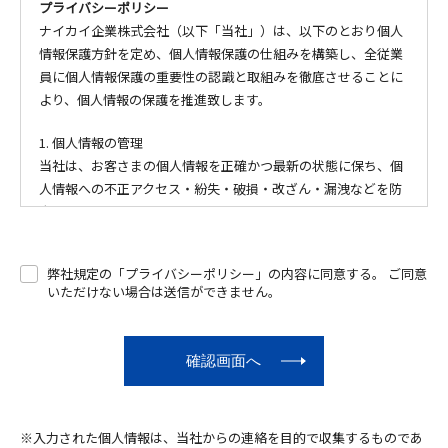
プライバシーポリシー
ナイカイ企業株式会社（以下「当社」）は、以下のとおり個人
情報保護方針を定め、個人情報保護の仕組みを構築し、全従業
員に個人情報保護の重要性の認識と取組みを徹底させることに
より、個人情報の保護を推進致します。
1. 個人情報の管理
当社は、お客さまの個人情報を正確かつ最新の状態に保ち、個
人情報への不正アクセス・紛失・破損・改ざん・漏洩などを防
止するため、セキュリティシステムの維持・管理体制の整備・
社員教育の徹底等の必要な措置を講じ、安全対策を実施し個人
情報の厳重な管理を行ないます。
弊社規定の「プライバシーポリシー」の内容に同意する。 ご同意
いただけない場合は送信ができません。
2. 個人情報の利用目的
お客さまからお預かりした個人情報は、当社からのご連絡や業
務のご案内やご質問に対する回答として、電子メールや資料の
ご送付に利用いたします。
3. 個人情報の第三者への開示・提供の禁止
当社は、お客さまよりお預かりした個人情報を適切に管理し、
※入力された個人情報は、当社からの連絡を目的で収集するものであ