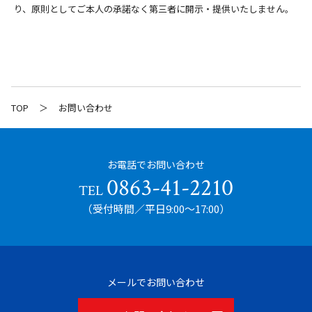
次のいずれかに該当する場合を除き、個人情報を第三者に開示
り、原則としてご本人の承諾なく第三者に開示・提供いたしません。
いたしません。 （1）お客さまの同意がある場合 （2）お客さ
まが希望されるサービスを行なうために当社が業務を委託する
業者に対して開示する場合 （3）法令に基づき開示することが
必要である場合
4. 個人情報の安全対策
TOP
お問い合わせ
当社は、個人情報の正確性及び安全性確保のために、セキュリ
ティに万全の対策を講じています。
5. ご本人の照会
お電話でお問い合わせ
お客さまがご本人の個人情報の照会・修正・削除などをご希望
0863-41-2210
TEL
される場合には、ご本人であることを確認の上、対応させてい
（受付時間／平日9:00〜17:00）
ただきます。
6. 法令、規範の遵守と見直し
当社は、保有する個人情報に関して適用される日本の法令、そ
の他規範を遵守するとともに、本ポリシーの内容を適宜見直
メールでお問い合わせ
し、その改善に努めます。